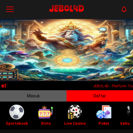
JEBOL4D - Platform To
Masuk
Daftar
Sportsbook
Slots
Live Casino
Poker
Sabun