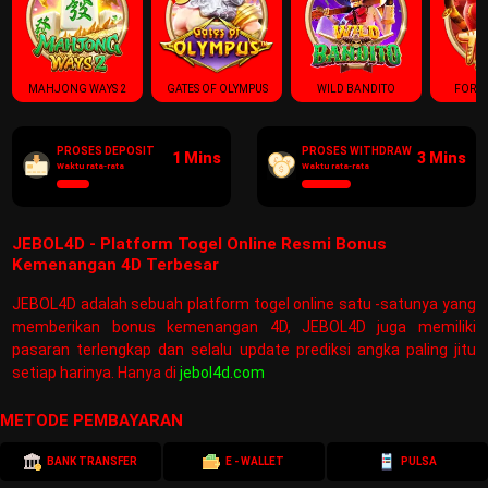
MAHJONG WAYS 2
GATES OF OLYMPUS
WILD BANDITO
FORTU
PROSES DEPOSIT
PROSES WITHDRAW
1 Mins
3 Mins
Waktu rata-rata
Waktu rata-rata
JEBOL4D - Platform Togel Online Resmi Bonus
Kemenangan 4D Terbesar
JEBOL4D adalah sebuah platform togel online satu -satunya yang
memberikan bonus kemenangan 4D, JEBOL4D juga memiliki
pasaran terlengkap dan selalu update prediksi angka paling jitu
setiap harinya. Hanya di
jebol4d.com
METODE
PEMBAYARAN
BANK TRANSFER
E - WALLET
PULSA